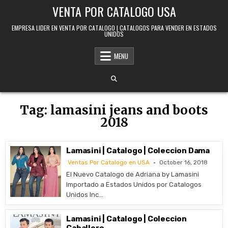
Skip to content
VENTA POR CATALOGO USA
EMPRESA LIDER EN VENTA POR CATALOGO | CATALOGOS PARA VENDER EN ESTADOS
UNIDOS
MENU
Tag:
lamasini jeans and boots
2018
Lamasini | Catalogo | Coleccion Dama
Ventas Por Catalogo en USA
October 16, 2018
El Nuevo Catalogo de Adriana by Lamasini
Importado a Estados Unidos por Catalogos
Unidos Inc…
Lamasini | Catalogo | Coleccion