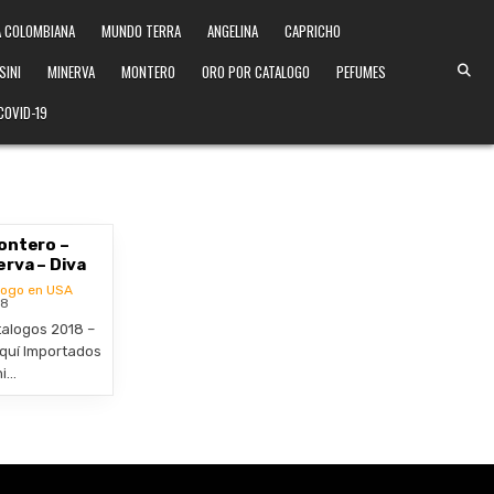
 COLOMBIANA
MUNDO TERRA
ANGELINA
CAPRICHO
SINI
MINERVA
MONTERO
ORO POR CATALOGO
PEFUMES
COVID-19
ontero –
erva – Diva
logo en USA
18
talogos 2018 –
quí Importados
ni…