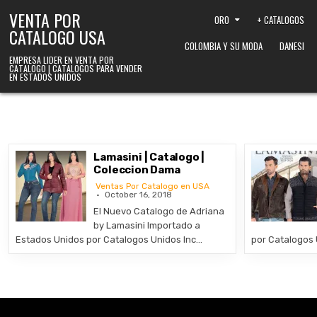
Skip to content
VENTA POR
ORO
+ CATALOGOS
CATALOGO USA
COLOMBIA Y SU MODA
DANESI
EMPRESA LIDER EN VENTA POR
CATALOGO | CATALOGOS PARA VENDER
EN ESTADOS UNIDOS
Lamasini | Catalogo |
Coleccion Dama
Ventas Por Catalogo en USA
October 16, 2018
El Nuevo Catalogo de Adriana
by Lamasini Importado a
Estados Unidos por Catalogos Unidos Inc…
por Catalogos 