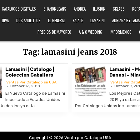
CATALOGOS DIGITALES
SHANON JEANS
ANDREA
ILUSION
CKLASS
ROPA
DIVA
DOS ANGELITOS
EL GENERAL
FAJATE
LAMASINI
ADRIANA BY LAMA
PRECIOS DE MAYOREO
A & C WEDDING
IMPORMEXICO
Tag:
lamasini jeans 2018
Lamasini | Catalogo |
Lamasini – M
Coleccion Caballero
Danesi – Min
Ventas Por Catalogo en USA
Ventas Por Cata
October 16, 2018
October 9, 20
El Nuevo Catalogo de Lamasini
Los Mejores Ca
Importado a Estados Unidos
2019 ya estan a
Unidos Inc ya esta…
Por Catalogos Unidos Inc Lamasi
Copyright © 2026 Venta por Catalogo USA