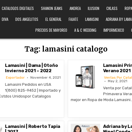
CATALOGOS DIGITALES
SHANON JEANS
ANDREA
ILUSION
CKLASS
ROPA
DIVA
DOS ANGELITOS
EL GENERAL
FAJATE
LAMASINI
ADRIANA BY LAMA
PRECIOS DE MAYOREO
A & C WEDDING
IMPORMEXICO
Tag:
lamasini catalogo
Lamasini | Dama | Otoño
Lamasini Pr
Invierno 2021 – 2022
Verano 2021
Exportador
November 4, 2021
Ventas Por Cata
May 2, 2021
Lamasini Pedidos en USA
Venta por Cata
1(800) 825-9452 | Importado y
Primavera Veran
 Estdos Unidospor Catalogos
mejor en Ropa de Moda Lamasini
Lamasini | Roberto Tapia
Adriana by L
| 2017
Ninel Conde