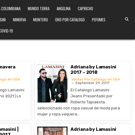
 COLOMBIANA
MUNDO TERRA
ANGELINA
CAPRICHO
SINI
MINERVA
MONTERO
ORO POR CATALOGO
PEFUMES
COVID-19
imavera
Adriana by Lamasini
2017 – 2018
logo en USA
Ventas Por Catalogo en USA
September 29, 2017
logo Lamasini
El Catalogo Lamasini
o 2021 | Lo
Jeans Presentado por
…
Roberto Tapiaesta
seleccionado con ropa casual de moda para
mujer y ropa vaquera…
amasini |
Adriana by Lamasini
 2017