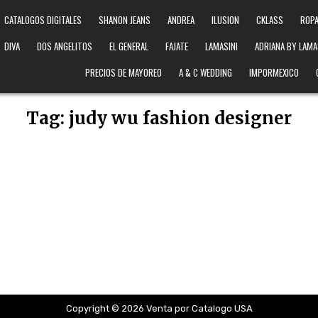
CATALOGOS DIGITALES
SHANON JEANS
ANDREA
ILUSION
CKLASS
ROPA
DIVA
DOS ANGELITOS
EL GENERAL
FAJATE
LAMASINI
ADRIANA BY LAMA
PRECIOS DE MAYOREO
A & C WEDDING
IMPORMEXICO
Tag:
judy wu fashion designer
Copyright © 2026 Venta por Catalogo USA