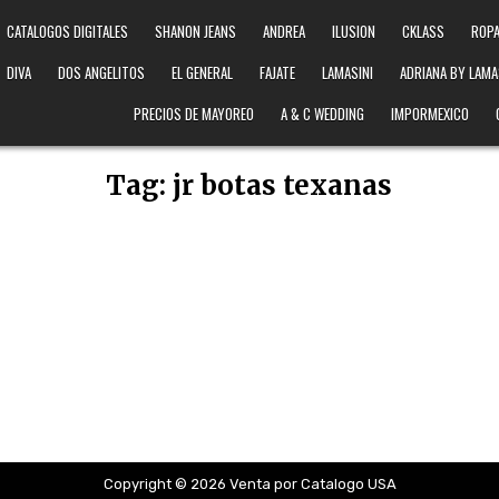
CATALOGOS DIGITALES
SHANON JEANS
ANDREA
ILUSION
CKLASS
ROPA
DIVA
DOS ANGELITOS
EL GENERAL
FAJATE
LAMASINI
ADRIANA BY LAMA
PRECIOS DE MAYOREO
A & C WEDDING
IMPORMEXICO
Tag:
jr botas texanas
Copyright © 2026 Venta por Catalogo USA