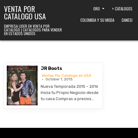
Skip to content
VENTA POR
ORO
+ CATALOGOS
CATALOGO USA
COLOMBIA Y SU MODA
DANESI
EMPRESA LIDER EN VENTA POR
CATALOGO | CATALOGOS PARA VENDER
EN ESTADOS UNIDOS
JR Boots
Ventas Por Catalogo en USA
October 1, 2015
Nueva Temporada 2015 – 2016
Inicia tu Propio Negocio desde
tu casa Compras a precios…