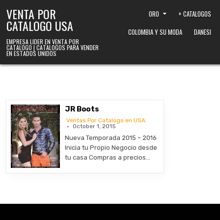
Skip to content
VENTA POR
ORO
+ CATALOGOS
CATALOGO USA
COLOMBIA Y SU MODA
DANESI
EMPRESA LIDER EN VENTA POR
CATALOGO | CATALOGOS PARA VENDER
EN ESTADOS UNIDOS
JR Boots
Ventas Por Catalogo en USA
October 1, 2015
Nueva Temporada 2015 – 2016
Inicia tu Propio Negocio desde
tu casa Compras a precios…