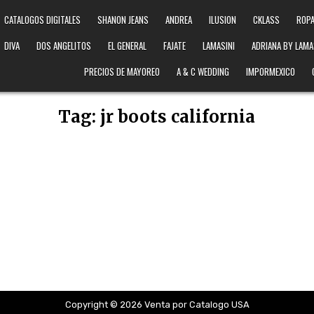
CATALOGOS DIGITALES
SHANON JEANS
ANDREA
ILUSION
CKLASS
ROPA
DIVA
DOS ANGELITOS
EL GENERAL
FAJATE
LAMASINI
ADRIANA BY LAMA
PRECIOS DE MAYOREO
A & C WEDDING
IMPORMEXICO
Tag:
jr boots california
Copyright © 2026 Venta por Catalogo USA