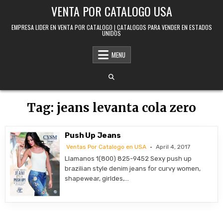
Skip to content
VENTA POR CATALOGO USA
EMPRESA LIDER EN VENTA POR CATALOGO | CATALOGOS PARA VENDER EN ESTADOS
UNIDOS
MENU
Tag:
jeans levanta cola zero
Push Up Jeans
Ventas Por Catalogo en USA
April 4, 2017
Llamanos 1(800) 825-9452 Sexy push up
brazilian style denim jeans for curvy women,
shapewear, girldes,…