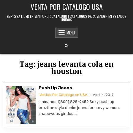
Skip to content
VENTA POR CATALOGO USA
EMPRESA LIDER EN VENTA POR CATALOGO | CATALOGOS PARA VENDER EN ESTADOS
UNIDOS
MENU
Tag:
jeans levanta cola en
houston
Push Up Jeans
Ventas Por Catalogo en USA
April 4, 2017
Llamanos 1(800) 825-9452 Sexy push up
brazilian style denim jeans for curvy women,
shapewear, girldes,…