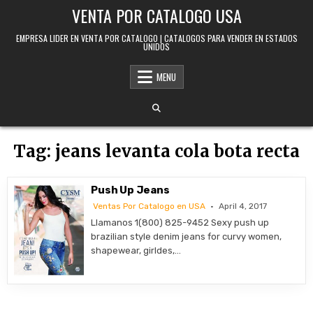
Skip to content
VENTA POR CATALOGO USA
EMPRESA LIDER EN VENTA POR CATALOGO | CATALOGOS PARA VENDER EN ESTADOS
UNIDOS
MENU
Tag:
jeans levanta cola bota recta
Push Up Jeans
Ventas Por Catalogo en USA
April 4, 2017
Llamanos 1(800) 825-9452 Sexy push up
brazilian style denim jeans for curvy women,
shapewear, girldes,…