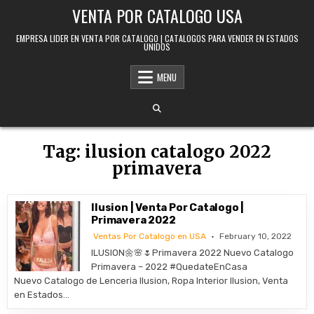
Skip to content
VENTA POR CATALOGO USA
EMPRESA LIDER EN VENTA POR CATALOGO | CATALOGOS PARA VENDER EN ESTADOS
UNIDOS
MENU
Tag:
ilusion catalogo 2022
primavera
Ilusion | Venta Por Catalogo |
Primavera 2022
Ventas Por Catalogo en USA
February 10, 2022
ILUSION🌼🌸🌷Primavera 2022 Nuevo Catalogo
Primavera – 2022 #QuedateEnCasa
Nuevo Catalogo de Lenceria Ilusion, Ropa Interior Ilusion, Venta
en Estados…