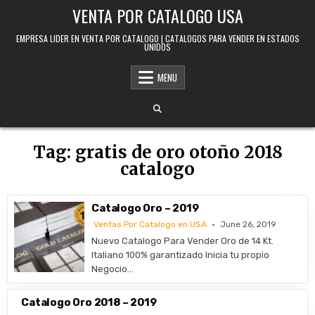
Skip to content
VENTA POR CATALOGO USA
EMPRESA LIDER EN VENTA POR CATALOGO | CATALOGOS PARA VENDER EN ESTADOS
UNIDOS
MENU
Tag:
gratis de oro otoño 2018
catalogo
Catalogo Oro – 2019
Ventas Por Catalogo en USA
June 26, 2019
Nuevo Catalogo Para Vender Oro de 14 Kt.
Italiano 100% garantizado Inicia tu propio
Negocio…
Catalogo Oro 2018 – 2019