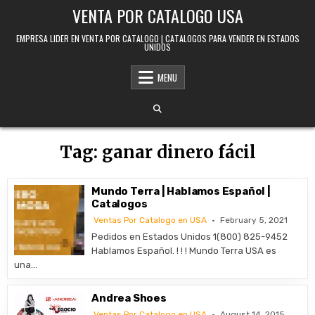
Skip to content
VENTA POR CATALOGO USA
EMPRESA LIDER EN VENTA POR CATALOGO | CATALOGOS PARA VENDER EN ESTADOS
UNIDOS
MENU
Tag:
ganar dinero fácil
Mundo Terra | Hablamos Español |
Catalogos
Ventas Por Catalogo en USA
February 5, 2021
Pedidos en Estados Unidos 1(800) 825-9452
Hablamos Español. ! ! ! Mundo Terra USA es
una…
Andrea Shoes
Ventas Por Catalogo en USA
August 14, 2015