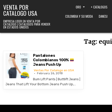
Skip to content
VENTA POR
ORO
+ CATALOGOS
CATALOGO USA
COLOMBIA Y SU MODA
DANESI
EMPRESA LIDER EN VENTA POR
CATALOGO | CATALOGOS PARA VENDER
EN ESTADOS UNIDOS
Tag:
equi
Pantalones
Colombianos 100%
Jeans Push Up
Ventas Por Catalogo en USA
February 26, 2018
Bum Lift Pants | Buttlift Jeans |
Jeans That Lift Your Bottom Jeans Push Up,…