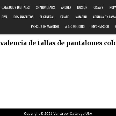
CATALOGOS DIGITALES
SHANON JEANS
ANDREA
ILUSION
CKLASS
ROPA
DIVA
DOS ANGELITOS
EL GENERAL
FAJATE
LAMASINI
ADRIANA BY LAMA
PRECIOS DE MAYOREO
A & C WEDDING
IMPORMEXICO
valencia de tallas de pantalones co
Copyright © 2026 Venta por Catalogo USA