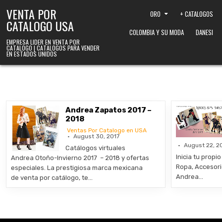
Skip to content
VENTA POR
ORO
+ CATALOGOS
CATALOGO USA
COLOMBIA Y SU MODA
DANESI
EMPRESA LIDER EN VENTA POR
CATALOGO | CATALOGOS PARA VENDER
EN ESTADOS UNIDOS
Andrea Zapatos 2017 –
2018
Ventas Por Catalogo en USA
August 30, 2017
August 22, 2
Catálogos virtuales
Inicia tu prop
Andrea Otoño-Invierno 2017 – 2018 y ofertas
Ropa, Accesori
especiales. La prestigiosa marca mexicana
Andrea…
de venta por catálogo, te…