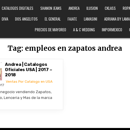
CATALOGOS DIGITALES
SHANON JEANS
ANDREA
ILUSION
CKLASS
ROPA
DIVA
DOS ANGELITOS
EL GENERAL
FAJATE
LAMASINI
ADRIANA BY LAMA
PRECIOS DE MAYOREO
A & C WEDDING
IMPORMEXICO
Tag:
empleos en zapatos andrea
Andrea | Catalogos
Oficiales USA | 2017 –
2018
Ventas Por Catalogo en USA
017
io negocio vendiendo Zapatos,
o, Lenceria y Mas de la marca