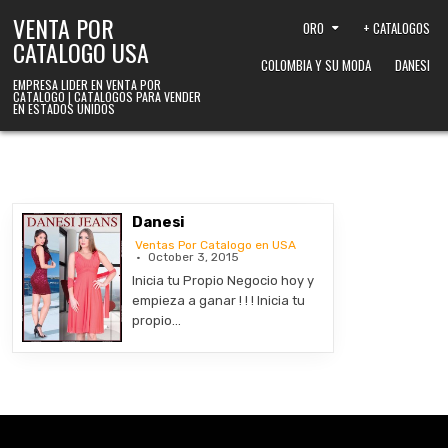
Skip to content
VENTA POR
ORO
+ CATALOGOS
CATALOGO USA
COLOMBIA Y SU MODA
DANESI
EMPRESA LIDER EN VENTA POR
CATALOGO | CATALOGOS PARA VENDER
EN ESTADOS UNIDOS
Danesi
Ventas Por Catalogo en USA
October 3, 2015
Inicia tu Propio Negocio hoy y
empieza a ganar ! ! ! Inicia tu
propio…