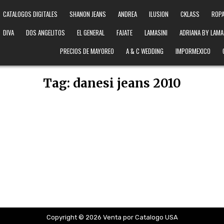
CATALOGOS DIGITALES
SHANON JEANS
ANDREA
ILUSION
CKLASS
ROPA
DIVA
DOS ANGELITOS
EL GENERAL
FAJATE
LAMASINI
ADRIANA BY LAMA
PRECIOS DE MAYOREO
A & C WEDDING
IMPORMEXICO
Tag:
danesi jeans 2010
Copyright © 2026 Venta por Catalogo USA