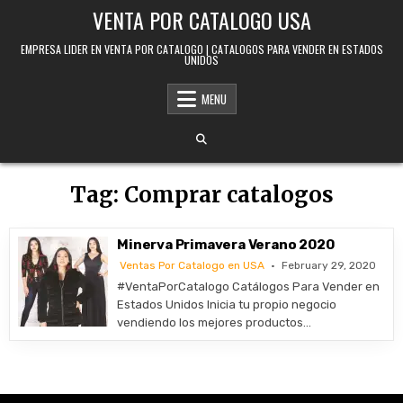
Skip to content
VENTA POR CATALOGO USA
EMPRESA LIDER EN VENTA POR CATALOGO | CATALOGOS PARA VENDER EN ESTADOS
UNIDOS
MENU
Tag:
Comprar catalogos
Minerva Primavera Verano 2020
Ventas Por Catalogo en USA
February 29, 2020
#VentaPorCatalogo Catálogos Para Vender en
Estados Unidos Inicia tu propio negocio
vendiendo los mejores productos…