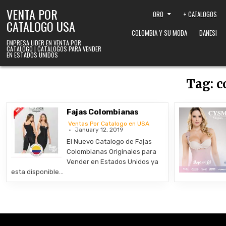
Skip to content
VENTA POR
ORO
+ CATALOGOS
CATALOGO USA
COLOMBIA Y SU MODA
DANESI
EMPRESA LIDER EN VENTA POR
CATALOGO | CATALOGOS PARA VENDER
EN ESTADOS UNIDOS
Tag:
c
Fajas Colombianas
Ventas Por Catalogo en USA
January 12, 2019
El Nuevo Catalogo de Fajas
Colombianas Originales para
Vender en Estados Unidos ya
esta disponible…