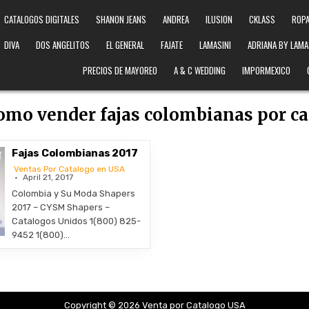
CATALOGOS DIGITALES
SHANON JEANS
ANDREA
ILUSION
CKLASS
ROPA
DIVA
DOS ANGELITOS
EL GENERAL
FAJATE
LAMASINI
ADRIANA BY LAMA
PRECIOS DE MAYOREO
A & C WEDDING
IMPORMEXICO
omo vender fajas colombianas por c
Fajas Colombianas 2017
Ventas Por Catalogo en USA
April 21, 2017
Colombia y Su Moda Shapers
2017 – CYSM Shapers –
Catalogos Unidos 1(800) 825-
9452 1(800)…
Copyright © 2026 Venta por Catalogo USA