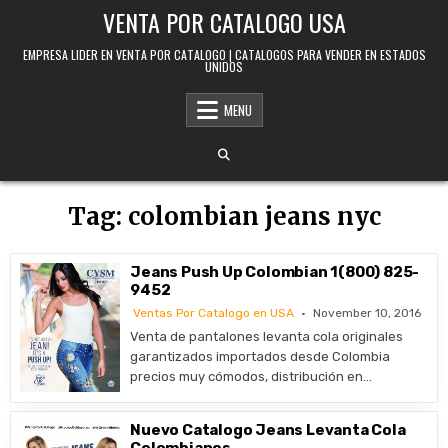
Skip to content
VENTA POR CATALOGO USA
EMPRESA LIDER EN VENTA POR CATALOGO | CATALOGOS PARA VENDER EN ESTADOS
UNIDOS
MENU
Tag:
colombian jeans nyc
Jeans Push Up Colombian 1(800) 825-
9452
Ventas Por Catalogo en USA
November 10, 2016
Venta de pantalones levanta cola originales
garantizados importados desde Colombia
precios muy cómodos, distribución en…
Nuevo Catalogo Jeans Levanta Cola
Colombianos