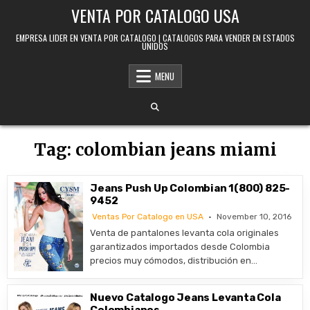
Skip to content
VENTA POR CATALOGO USA
EMPRESA LIDER EN VENTA POR CATALOGO | CATALOGOS PARA VENDER EN ESTADOS
UNIDOS
MENU
Tag:
colombian jeans miami
Jeans Push Up Colombian 1(800) 825-
9452
Ventas Por Catalogo en USA
November 10, 2016
Venta de pantalones levanta cola originales
garantizados importados desde Colombia
precios muy cómodos, distribución en…
Nuevo Catalogo Jeans Levanta Cola
Colombianos