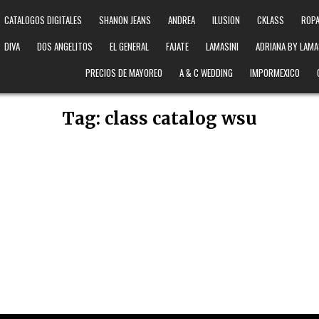
CATALOGOS DIGITALES
SHANON JEANS
ANDREA
ILUSION
CKLASS
ROPA
DIVA
DOS ANGELITOS
EL GENERAL
FAJATE
LAMASINI
ADRIANA BY LAMA
PRECIOS DE MAYOREO
A & C WEDDING
IMPORMEXICO
Tag:
class catalog wsu