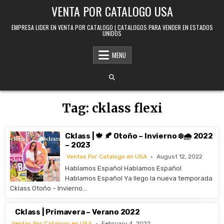
Skip to content
VENTA POR CATALOGO USA
EMPRESA LIDER EN VENTA POR CATALOGO | CATALOGOS PARA VENDER EN ESTADOS
UNIDOS
MENU
Tag:
cklass flexi
Cklass | 🍁 🍂 Otoño – Invierno ❄️🌧️ 2022
– 2023
Ventas Por Catalogo en USA
August 12, 2022
Hablamos Español Hablamos Español
Hablamos Español Ya llego la nueva temporada
Cklass Otoño – Invierno…
Cklass | Primavera – Verano 2022
Ventas Por Catalogo en USA
February 4, 2022