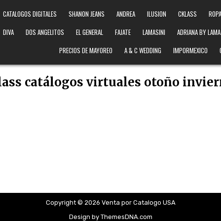
CATALOGOS DIGITALES
SHANON JEANS
ANDREA
ILUSION
CKLASS
ROPA
DIVA
DOS ANGELITOS
EL GENERAL
FAJATE
LAMASINI
ADRIANA BY LAMA
PRECIOS DE MAYOREO
A & C WEDDING
IMPORMEXICO
lass catálogos virtuales otoño invie
Copyright © 2026 Venta por Catalogo USA
Design by ThemesDNA.com