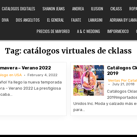
CATALOGOS DIGITALES
SHANON JEANS
ANDREA
ILUSION
CKLASS
ROPA
DIVA
DOS ANGELITOS
EL GENERAL
FAJATE
LAMASINI
ADRIANA BY LAMA
PRECIOS DE MAYOREO
A & C WEDDING
IMPORMEXICO
Tag:
catálogos virtuales de cklass
rimavera – Verano 2022
Catálogos Ck
2019
alogo en USA
February 4, 2022
Ventas Por Cata
ñol Ya llego la nueva temporada
July 21, 2018
ra – Verano 2022 La prestigiosa
Catálogos Ckla
acaba…
2019Importados
Unidos Inc. Moda y calzado más 
para…