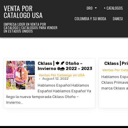
Skip to content
VENTA POR
ORO
+ CATALOGOS
CATALOGO USA
COLOMBIA Y SU MODA
DANESI
EMPRESA LIDER EN VENTA POR
CATALOGO | CATALOGOS PARA VENDER
EN ESTADOS UNIDOS
Cklass | 🍁 🍂 Otoño –
Cklass | P
Invierno ❄️🌧️ 2022 – 2023
Ventas Por Cat
Ventas Por Catalogo en USA
Hablamos Espa
August 12, 2022
Cklass Primave
Hablamos Español Hablamos
marca Cklass 
Español Hablamos Español Ya
llego la nueva temporada Cklass Otoño –
Invierno…