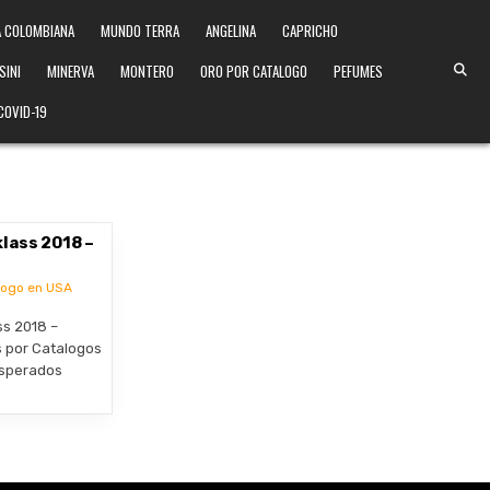
 COLOMBIANA
MUNDO TERRA
ANGELINA
CAPRICHO
SINI
MINERVA
MONTERO
ORO POR CATALOGO
PEFUMES
COVID-19
lass 2018 –
logo en USA
ss 2018 –
 por Catalogos
esperados