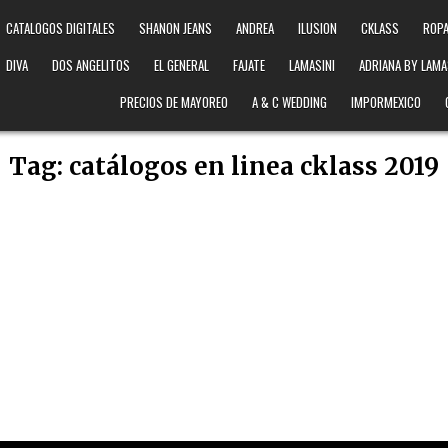
CATALOGOS DIGITALES
SHANON JEANS
ANDREA
ILUSION
CKLASS
ROPA
DIVA
DOS ANGELITOS
EL GENERAL
FAJATE
LAMASINI
ADRIANA BY LAMA
PRECIOS DE MAYOREO
A & C WEDDING
IMPORMEXICO
Tag:
catálogos en linea cklass 2019