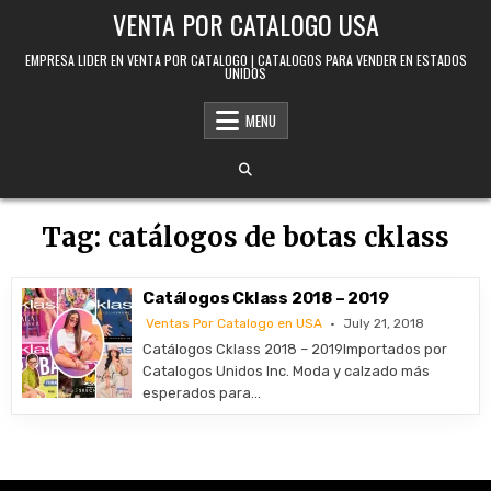
Skip to content
VENTA POR CATALOGO USA
EMPRESA LIDER EN VENTA POR CATALOGO | CATALOGOS PARA VENDER EN ESTADOS
UNIDOS
MENU
Tag:
catálogos de botas cklass
Catálogos Cklass 2018 – 2019
Ventas Por Catalogo en USA
July 21, 2018
Catálogos Cklass 2018 – 2019Importados por
Catalogos Unidos Inc. Moda y calzado más
esperados para…