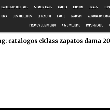
CATALOGOS DIGITALES
SHANON JEANS
ANDREA
ILUSION
CKLASS
ROPA
DIVA
DOS ANGELITOS
EL GENERAL
FAJATE
LAMASINI
ADRIANA BY LAMA
PRECIOS DE MAYOREO
A & C WEDDING
IMPORMEXICO
ag:
catalogos cklass zapatos dama 20