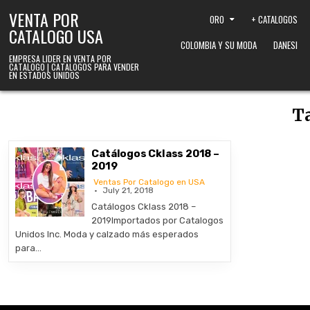
Skip to content
VENTA POR
ORO
+ CATALOGOS
CATALOGO USA
COLOMBIA Y SU MODA
DANESI
EMPRESA LIDER EN VENTA POR
CATALOGO | CATALOGOS PARA VENDER
EN ESTADOS UNIDOS
T
Catálogos Cklass 2018 –
2019
Ventas Por Catalogo en USA
July 21, 2018
Catálogos Cklass 2018 –
2019Importados por Catalogos
Unidos Inc. Moda y calzado más esperados
para…