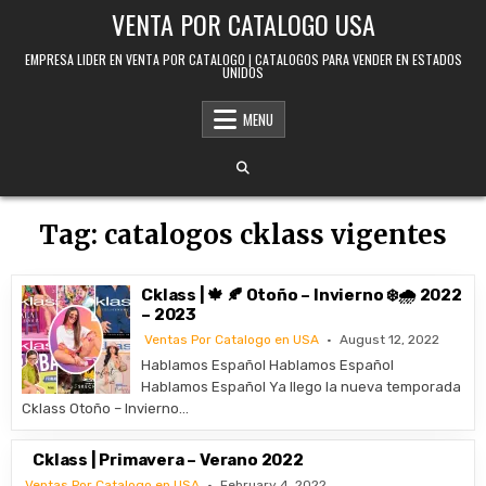
Skip to content
VENTA POR CATALOGO USA
EMPRESA LIDER EN VENTA POR CATALOGO | CATALOGOS PARA VENDER EN ESTADOS
UNIDOS
MENU
Tag:
catalogos cklass vigentes
Cklass | 🍁 🍂 Otoño – Invierno ❄️🌧️ 2022
– 2023
Ventas Por Catalogo en USA
August 12, 2022
Hablamos Español Hablamos Español
Hablamos Español Ya llego la nueva temporada
Cklass Otoño – Invierno…
Cklass | Primavera – Verano 2022
Ventas Por Catalogo en USA
February 4, 2022