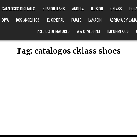
CATALOGOS DIGITALES
SHANON JEANS
ANDREA
ILUSION
CKLASS
ROPA
DIVA
DOS ANGELITOS
EL GENERAL
FAJATE
LAMASINI
ADRIANA BY LAMA
PRECIOS DE MAYOREO
A & C WEDDING
IMPORMEXICO
Tag:
catalogos cklass shoes