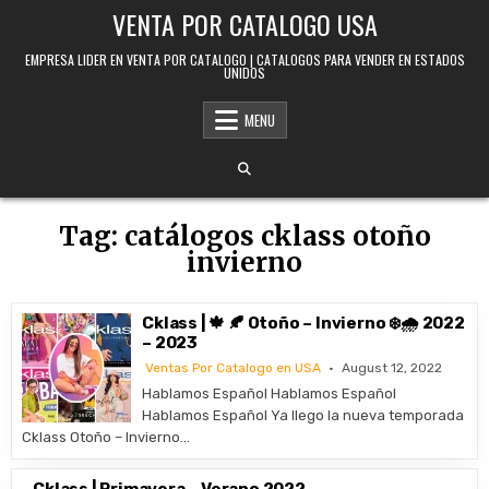
Skip to content
VENTA POR CATALOGO USA
EMPRESA LIDER EN VENTA POR CATALOGO | CATALOGOS PARA VENDER EN ESTADOS
UNIDOS
MENU
Tag:
catálogos cklass otoño
invierno
Cklass | 🍁 🍂 Otoño – Invierno ❄️🌧️ 2022
– 2023
Ventas Por Catalogo en USA
August 12, 2022
Hablamos Español Hablamos Español
Hablamos Español Ya llego la nueva temporada
Cklass Otoño – Invierno…