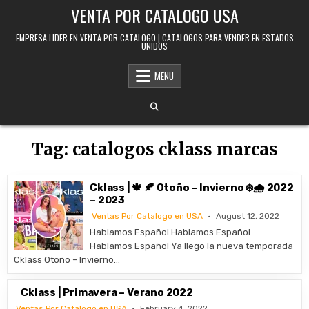
Skip to content
VENTA POR CATALOGO USA
EMPRESA LIDER EN VENTA POR CATALOGO | CATALOGOS PARA VENDER EN ESTADOS
UNIDOS
MENU
Tag:
catalogos cklass marcas
Cklass | 🍁 🍂 Otoño – Invierno ❄️🌧️ 2022
– 2023
Ventas Por Catalogo en USA
August 12, 2022
Hablamos Español Hablamos Español
Hablamos Español Ya llego la nueva temporada
Cklass Otoño – Invierno…
Cklass | Primavera – Verano 2022
Ventas Por Catalogo en USA
February 4, 2022