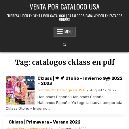
Skip to content
VENTA POR CATALOGO USA
EMPRESA LIDER EN VENTA POR CATALOGO | CATALOGOS PARA VENDER EN ESTADOS
UNIDOS
MENU
Tag:
catalogos cklass en pdf
Cklass | 🍁 🍂 Otoño – Invierno ❄️🌧️ 2022
– 2023
Ventas Por Catalogo en USA
August 12, 2022
Hablamos Español Hablamos Español
Hablamos Español Ya llego la nueva temporada
Cklass Otoño – Invierno…
Cklass | Primavera – Verano 2022
Ventas Por Catalogo en USA
February 4, 2022