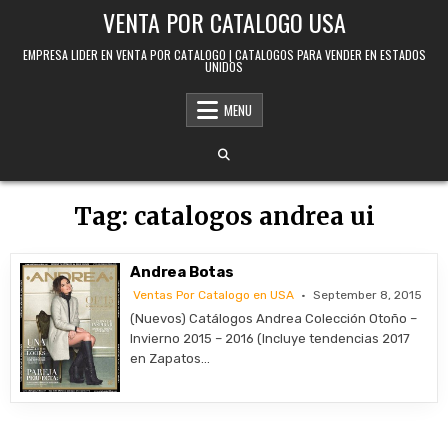
Skip to content
VENTA POR CATALOGO USA
EMPRESA LIDER EN VENTA POR CATALOGO | CATALOGOS PARA VENDER EN ESTADOS
UNIDOS
MENU
Tag:
catalogos andrea ui
Andrea Botas
Ventas Por Catalogo en USA
September 8, 2015
(Nuevos) Catálogos Andrea Colección Otoño –
Invierno 2015 – 2016 (Incluye tendencias 2017
en Zapatos…