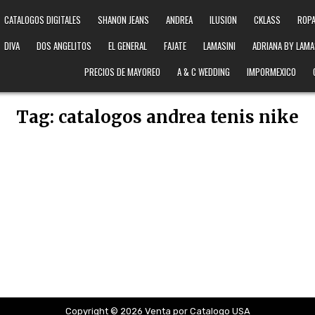
CATALOGOS DIGITALES
SHANON JEANS
ANDREA
ILUSION
CKLASS
ROPA
DIVA
DOS ANGELITOS
EL GENERAL
FAJATE
LAMASINI
ADRIANA BY LAMA
PRECIOS DE MAYOREO
A & C WEDDING
IMPORMEXICO
Tag:
catalogos andrea tenis nike
Copyright © 2026 Venta por Catalogo USA