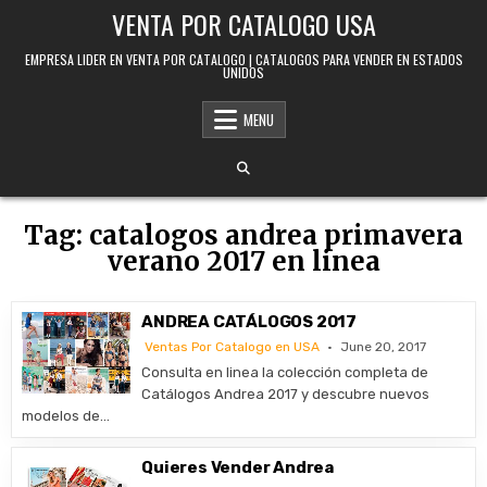
Skip to content
VENTA POR CATALOGO USA
EMPRESA LIDER EN VENTA POR CATALOGO | CATALOGOS PARA VENDER EN ESTADOS
UNIDOS
MENU
Tag:
catalogos andrea primavera
verano 2017 en linea
ANDREA CATÁLOGOS 2017
Ventas Por Catalogo en USA
June 20, 2017
Consulta en linea la colección completa de
Catálogos Andrea 2017 y descubre nuevos
modelos de…
Quieres Vender Andrea