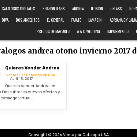
CATALOGOS DIGITALES
SHANON JEANS
ANDREA
ILUSION
CKLASS
ROPA
DIVA
DOS ANGELITOS
EL GENERAL
FAJATE
LAMASINI
ADRIANA BY LAMA
PRECIOS DE MAYOREO
A & C WEDDING
IMPORMEXICO
talogos andrea otoño invierno 2017 d
Quieres Vender Andrea
Ventas Por Catalogo en USA
April 13, 2017
Quieres Vender Andrea en
 Descubre las nuevas ofertas y
catálogo virtual…
Copyright © 2026 Venta por Catalogo USA