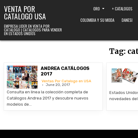
Skip to content
VENTA POR
ORO
+ CATALOGOS
CATALOGO USA
COLOMBIA Y SU MODA
DANESI
EMPRESA LIDER EN VENTA POR
CATALOGO | CATALOGOS PARA VENDER
EN ESTADOS UNIDOS
Tag:
ca
ANDREA CATÁLOGOS
2017
Ventas Por Catalogo en USA
June 20, 2017
Consulta en linea la colección completa de
Estados Unidos
Catálogos Andrea 2017 y descubre nuevos
novedades del 
modelos de…