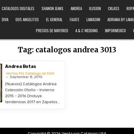
CATALOGOS DIGITALES
SHANON JEANS
ANDREA
ILUSION
CKLASS
ROPA
DIVA
DOS ANGELITOS
EL GENERAL
FAJATE
LAMASINI
ADRIANA BY LAMA
PRECIOS DE MAYOREO
A & C WEDDING
IMPORMEXICO
Tag:
catalogos andrea 3013
Andrea Botas
Ventas Por Catalogo en USA
September 8, 2015
(Nuevos) Catálogos Andrea
Colección Otoño – Invierno
2015 – 2016 (Incluye
tendencias 2017 en Zapatos…
Copyright © 2026 Venta por Catalogo USA