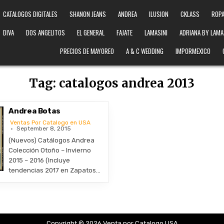
CATALOGOS DIGITALES
SHANON JEANS
ANDREA
ILUSION
CKLASS
ROPA
DIVA
DOS ANGELITOS
EL GENERAL
FAJATE
LAMASINI
ADRIANA BY LAMA
PRECIOS DE MAYOREO
A & C WEDDING
IMPORMEXICO
Tag:
catalogos andrea 2013
Andrea Botas
Ventas Por Catalogo en USA
September 8, 2015
(Nuevos) Catálogos Andrea
Colección Otoño – Invierno
2015 – 2016 (Incluye
tendencias 2017 en Zapatos…
Copyright © 2026 Venta por Catalogo USA