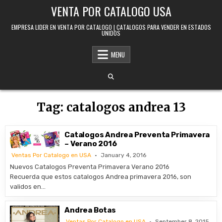
Skip to content
VENTA POR CATALOGO USA
EMPRESA LIDER EN VENTA POR CATALOGO | CATALOGOS PARA VENDER EN ESTADOS
UNIDOS
MENU
Tag:
catalogos andrea 13
Catalogos Andrea Preventa Primavera
– Verano 2016
Ventas Por Catalogo en USA
January 4, 2016
Nuevos Catalogos Preventa Primavera Verano 2016
Recuerda que estos catalogos Andrea primavera 2016, son
validos en…
Andrea Botas
Ventas Por Catalogo en USA
September 8, 2015