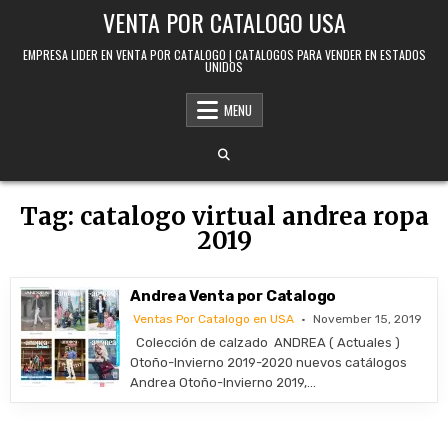
Skip to content
VENTA POR CATALOGO USA
EMPRESA LIDER EN VENTA POR CATALOGO | CATALOGOS PARA VENDER EN ESTADOS
UNIDOS
MENU
Tag:
catalogo virtual andrea ropa
2019
Andrea Venta por Catalogo
Ventas Por Catalogo en USA
November 15, 2019
Colección de calzado ANDREA ( Actuales )
Otoño-Invierno 2019-2020 nuevos catálogos
Andrea Otoño-Invierno 2019,…