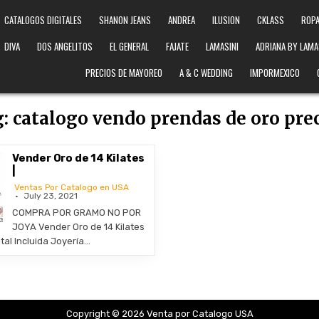
CATALOGOS DIGITALES
SHANON JEANS
ANDREA
ILUSION
CKLASS
ROPA
DIVA
DOS ANGELITOS
EL GENERAL
FAJATE
LAMASINI
ADRIANA BY LAMA
PRECIOS DE MAYOREO
A & C WEDDING
IMPORMEXICO
g:
catalogo vendo prendas de oro pre
Vender Oro de 14 Kilates
|
Ventas Por Catalogo en USA
July 23, 2021
COMPRA POR GRAMO NO POR
JOYA Vender Oro de 14 Kilates
tal Incluida Joyería…
Copyright © 2026 Venta por Catalogo USA