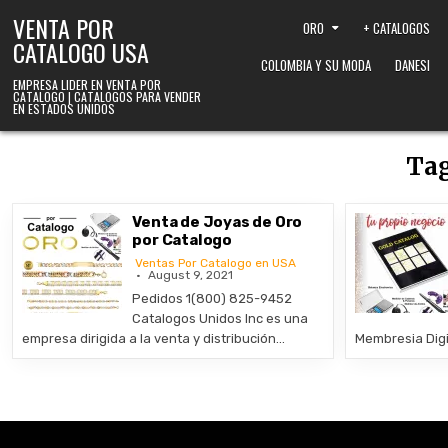
Skip to content
VENTA POR
ORO
+ CATALOGOS
CATALOGO USA
COLOMBIA Y SU MODA
DANESI
EMPRESA LIDER EN VENTA POR
CATALOGO | CATALOGOS PARA VENDER
EN ESTADOS UNIDOS
Ta
Venta de Joyas de Oro
por Catalogo
Ventas Por Catalogo en USA
August 9, 2021
Pedidos 1(800) 825-9452
Catalogos Unidos Inc es una
empresa dirigida a la venta y distribución…
Membresia Digi