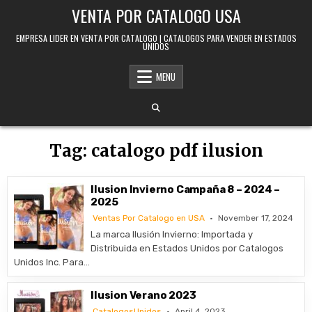
Skip to content
VENTA POR CATALOGO USA
EMPRESA LIDER EN VENTA POR CATALOGO | CATALOGOS PARA VENDER EN ESTADOS
UNIDOS
MENU
Tag:
catalogo pdf ilusion
Ilusion Invierno Campaña 8 – 2024 –
2025
Ventas Por Catalogo en USA
November 17, 2024
La marca Ilusión Invierno: Importada y
Distribuida en Estados Unidos por Catalogos
Unidos Inc. Para…
Ilusion Verano 2023
CatalogosUnidos
April 4, 2023