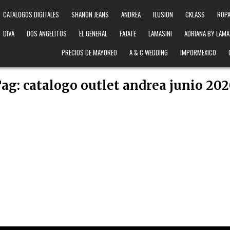
CATALOGOS DIGITALES
SHANON JEANS
ANDREA
ILUSION
CKLASS
ROPA
DIVA
DOS ANGELITOS
EL GENERAL
FAJATE
LAMASINI
ADRIANA BY LAMA
PRECIOS DE MAYOREO
A & C WEDDING
IMPORMEXICO
Tag:
catalogo outlet andrea junio 20