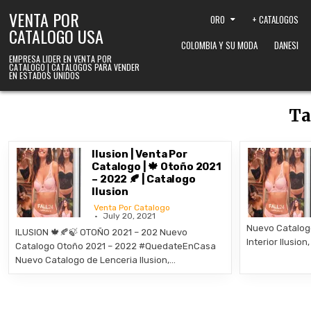
Skip to content
VENTA POR
ORO
+ CATALOGOS
CATALOGO USA
COLOMBIA Y SU MODA
DANESI
EMPRESA LIDER EN VENTA POR
CATALOGO | CATALOGOS PARA VENDER
EN ESTADOS UNIDOS
Ta
Ilusion | Venta Por
Catalogo | 🍁 Otoño 2021
– 2022 🍂 | Catalogo
Ilusion
Venta Por Catalogo
July 20, 2021
Nuevo Catalogo
ILUSION 🍁🍂🍃 OTOÑO 2021 – 202 Nuevo
Interior Ilusio
Catalogo Otoño 2021 – 2022 #QuedateEnCasa
Nuevo Catalogo de Lenceria Ilusion,…