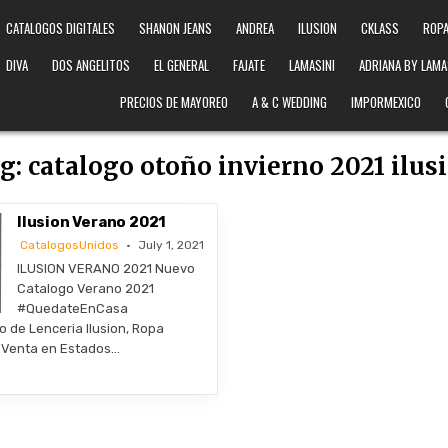
CATALOGOS DIGITALES
SHANON JEANS
ANDREA
ILUSION
CKLASS
ROPA
DIVA
DOS ANGELITOS
EL GENERAL
FAJATE
LAMASINI
ADRIANA BY LAMA
PRECIOS DE MAYOREO
A & C WEDDING
IMPORMEXICO
g:
catalogo otoño invierno 2021 ilus
Ilusion Verano 2021
CatalogosUnidos
July 1, 2021
ILUSION VERANO 2021 Nuevo
Catalogo Verano 2021
#QuedateEnCasa
 de Lenceria Ilusion, Ropa
n, Venta en Estados…