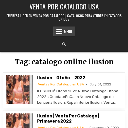
Skip to content
VENTA POR CATALOGO USA
EMPRESA LIDER EN VENTA POR CATALOGO | CATALOGOS PARA VENDER EN ESTADOS
UNIDOS
MENU
Tag:
catalogo online ilusion
Ilusion – Otoño – 2022
Ventas Por Catalogo en USA
July 31, 2022
ILUSION 🍂 Otoño 2022 Nuevo Catalogo Otoño –
2022 #QuedateEnCasa Nuevo Catalogo de
Lenceria Ilusion, Ropa Interior Ilusion, Venta…
Ilusion | Venta Por Catalogo |
Primavera 2022
Ventas Por Catalogo en USA
February 10, 2022