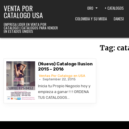
Skip to content
VENTA POR
ORO
+ CATALOGOS
CATALOGO USA
COLOMBIA Y SU MODA
DANESI
EMPRESA LIDER EN VENTA POR
CATALOGO | CATALOGOS PARA VENDER
EN ESTADOS UNIDOS
Tag:
cat
(Nuevo) Catalogo Ilusion
2015 – 2016
Ventas Por Catalogo en USA
September 22, 2015
Inicia tu Propio Negocio hoy y
empieza a ganar ! ! ! ORDENA
TUS CATALOGOS…