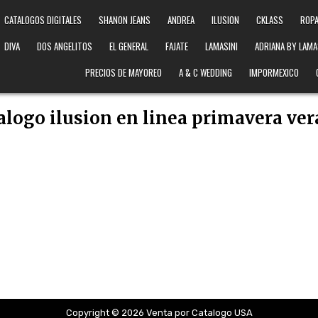
CATALOGOS DIGITALES
SHANON JEANS
ANDREA
ILUSION
CKLASS
ROPA
DIVA
DOS ANGELITOS
EL GENERAL
FAJATE
LAMASINI
ADRIANA BY LAMA
PRECIOS DE MAYOREO
A & C WEDDING
IMPORMEXICO
alogo ilusion en linea primavera ve
Copyright © 2026 Venta por Catalogo USA