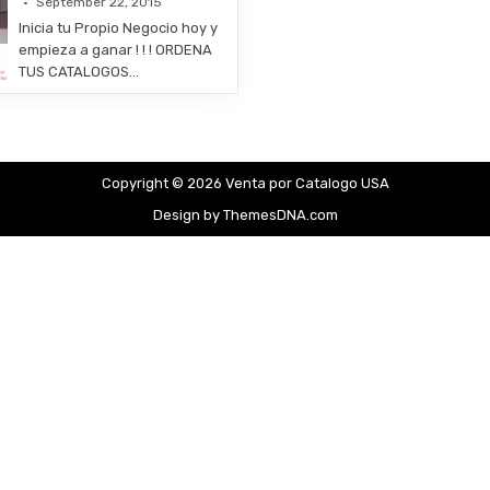
September 22, 2015
Inicia tu Propio Negocio hoy y
empieza a ganar ! ! ! ORDENA
TUS CATALOGOS…
Copyright © 2026 Venta por Catalogo USA
Design by ThemesDNA.com