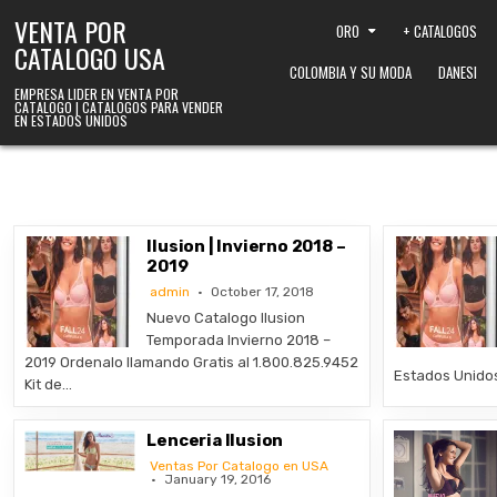
Skip to content
VENTA POR
ORO
+ CATALOGOS
CATALOGO USA
COLOMBIA Y SU MODA
DANESI
EMPRESA LIDER EN VENTA POR
CATALOGO | CATALOGOS PARA VENDER
EN ESTADOS UNIDOS
Ilusion | Invierno 2018 –
2019
admin
October 17, 2018
Nuevo Catalogo Ilusion
Temporada Invierno 2018 –
2019 Ordenalo llamando Gratis al 1.800.825.9452
Estados Unidos 
Kit de…
Lenceria Ilusion
Ventas Por Catalogo en USA
January 19, 2016