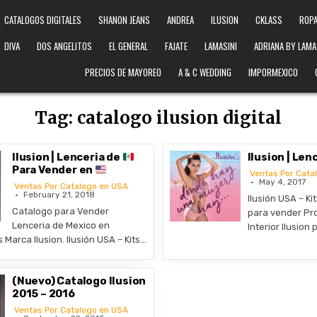
CATALOGOS DIGITALES
SHANON JEANS
ANDREA
ILUSION
CKLASS
ROPA
DIVA
DOS ANGELITOS
EL GENERAL
FAJATE
LAMASINI
ADRIANA BY LAMA
PRECIOS DE MAYOREO
A & C WEDDING
IMPORMEXICO
Tag:
catalogo ilusion digital
Ilusion | Lenceria de
Ilusion | Len
Para Vender en
Ventas Por Cata
May 4, 2017
Ventas Por Catalogo en USA
February 21, 2018
Ilusión USA – Ki
Catalogo para Vender
para vender Pr
Lenceria de Mexico en
Interior Ilusion
Marca Ilusion. Ilusión USA – Kits…
(Nuevo) Catalogo Ilusion
2015 – 2016
Ventas Por Catalogo en USA