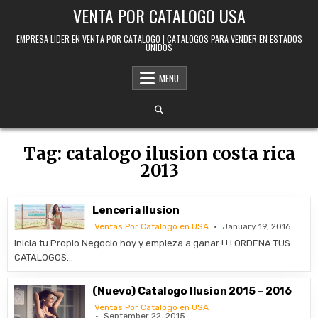
Skip to content
VENTA POR CATALOGO USA
EMPRESA LIDER EN VENTA POR CATALOGO | CATALOGOS PARA VENDER EN ESTADOS
UNIDOS
MENU
Tag:
catalogo ilusion costa rica
2013
Lenceria Ilusion
Ventas Por Catalogo en USA
January 19, 2016
Inicia tu Propio Negocio hoy y empieza a ganar ! ! ! ORDENA TUS
CATALOGOS…
(Nuevo) Catalogo Ilusion 2015 – 2016
Ventas Por Catalogo en USA
September 22, 2015