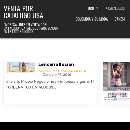
Skip to content
VENTA POR
ORO
+ CATALOGOS
CATALOGO USA
COLOMBIA Y SU MODA
DANESI
EMPRESA LIDER EN VENTA POR
CATALOGO | CATALOGOS PARA VENDER
EN ESTADOS UNIDOS
Lenceria Ilusion
Ventas Por Catalogo en USA
January 19, 2016
Inicia tu Propio Negocio hoy y empieza a ganar ! !
! ORDENA TUS CATALOGOS…