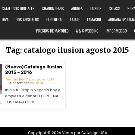
CATALOGOS DIGITALES
SHANON JEANS
ANDREA
ILUSION
CKLASS
ROPA
DIVA
DOS ANGELITOS
EL GENERAL
FAJATE
LAMASINI
ADRIANA BY LAMA
PRECIOS DE MAYOREO
A & C WEDDING
IMPORMEXICO
Tag:
catalogo ilusion agosto 2015
(Nuevo) Catalogo Ilusion
2015 – 2016
Ventas Por Catalogo en USA
September 22, 2015
Inicia tu Propio Negocio hoy y
empieza a ganar ! ! ! ORDENA
TUS CATALOGOS…
Copyright © 2026 Venta por Catalogo USA