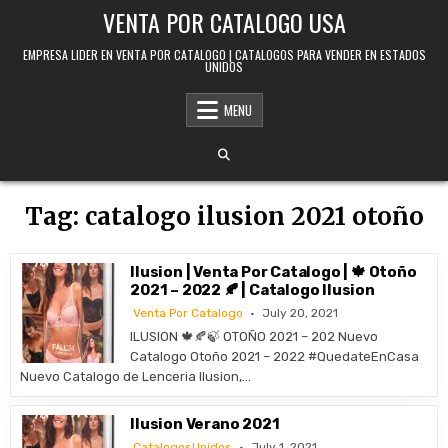
Skip to content
VENTA POR CATALOGO USA
EMPRESA LIDER EN VENTA POR CATALOGO | CATALOGOS PARA VENDER EN ESTADOS
UNIDOS
MENU
Tag:
catalogo ilusion 2021 otoño
Ilusion | Venta Por Catalogo | 🍁 Otoño
2021 – 2022 🍂 | Catalogo Ilusion
Venta Por Catalogo
July 20, 2021
ILUSION 🍁🍂🍃 OTOÑO 2021 – 202 Nuevo
Catalogo Otoño 2021 – 2022 #QuedateEnCasa
Nuevo Catalogo de Lenceria Ilusion,…
Ilusion Verano 2021
CatalogosUnidos
July 1, 2021