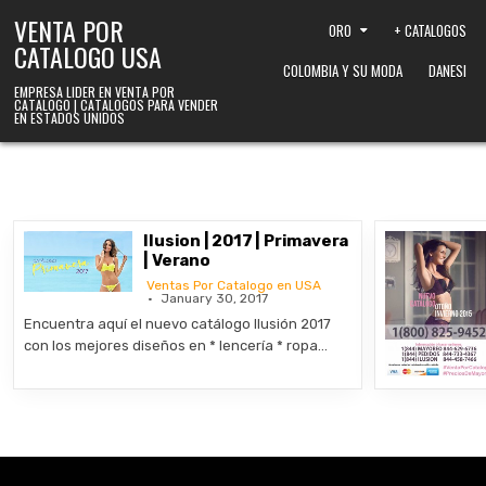
Skip to content
VENTA POR
ORO
+ CATALOGOS
CATALOGO USA
COLOMBIA Y SU MODA
DANESI
EMPRESA LIDER EN VENTA POR
CATALOGO | CATALOGOS PARA VENDER
EN ESTADOS UNIDOS
Ilusion | 2017 | Primavera
| Verano
Ventas Por Catalogo en USA
January 30, 2017
Encuentra aquí el nuevo catálogo Ilusión 2017
con los mejores diseños en * lencería * ropa…