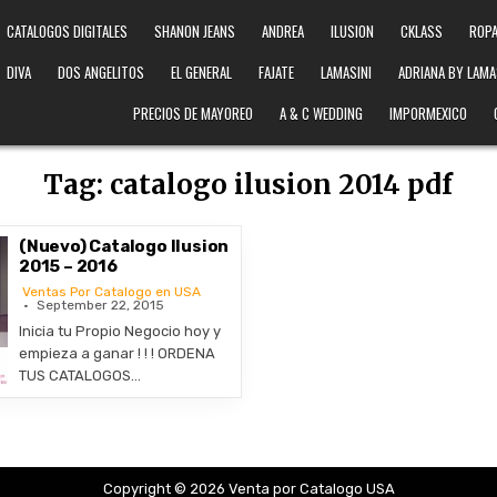
CATALOGOS DIGITALES
SHANON JEANS
ANDREA
ILUSION
CKLASS
ROPA
DIVA
DOS ANGELITOS
EL GENERAL
FAJATE
LAMASINI
ADRIANA BY LAMA
PRECIOS DE MAYOREO
A & C WEDDING
IMPORMEXICO
Tag:
catalogo ilusion 2014 pdf
(Nuevo) Catalogo Ilusion
2015 – 2016
Ventas Por Catalogo en USA
September 22, 2015
Inicia tu Propio Negocio hoy y
empieza a ganar ! ! ! ORDENA
TUS CATALOGOS…
Copyright © 2026 Venta por Catalogo USA